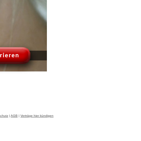
chutz
|
AGB
|
Verträge hier kündigen